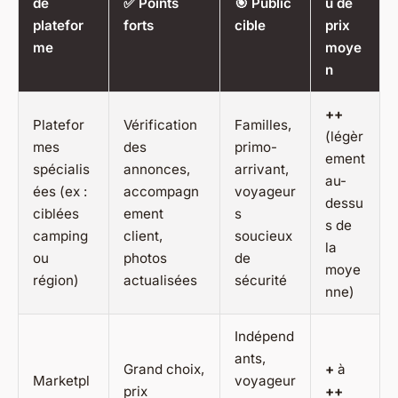
de
✅ Points
🎯 Public
u de
platefor
forts
cible
prix
me
moye
n
++
Platefor
Vérification
Familles,
(légèr
mes
des
primo-
ement
spécialis
annonces,
arrivant,
au-
ées (ex :
accompagn
voyageur
dessu
ciblées
ement
s
s de
camping
client,
soucieux
la
ou
photos
de
moye
région)
actualisées
sécurité
nne)
Indépend
ants,
Grand choix,
+
à
Marketpl
voyageur
prix
++