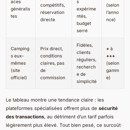
aces
s
compétitifs,
(selon
généralis
expérime
réservation
l’anno
tes
ntés,
directe
nce)
budget
serré
Fidèles,
Camping
Prix direct,
+
à
clients
s eux-
conditions
+++
réguliers,
mêmes
claires, pas
(selon
recherch
(site
de
gamm
e de
officiel)
commission
e)
simplicité
Le tableau montre une tendance claire : les
plateformes spécialisées offrent plus de
sécurité
des transactions
, au détriment d’un tarif parfois
légèrement plus élevé. Tout bien pesé, ce surcoût