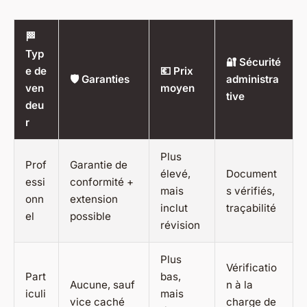
🏁
Typ
🔐 Sécurité
e de
💶 Prix
🛡️ Garanties
administra
ven
moyen
tive
deu
r
Plus
Prof
Garantie de
élevé,
Document
essi
conformité +
mais
s vérifiés,
onn
extension
inclut
traçabilité
el
possible
révision
Plus
Vérificatio
Part
bas,
Aucune, sauf
n à la
iculi
mais
vice caché
charge de