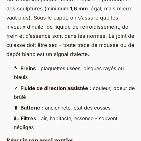
des sculptures (minimum
1,6 mm
légal, mais mieux
vaut plus). Sous le capot, on s’assure que les
niveaux d’huile, de liquide de refroidissement, de
frein et d’essence sont dans les normes. Le joint de
culasse doit être sec - toute trace de mousse ou de
dépôt blanc est un signal d’alerte.
🔧
Freins
: plaquettes usées, disques rayés ou
bleuis
💧
Fluide de direction assistée
: couleur, odeur de
brûlé
🔋
Batterie
: ancienneté, état des cosses
🌬️
Filtres
: air, habitacle, essence - souvent
négligés
Réussir son essai routier