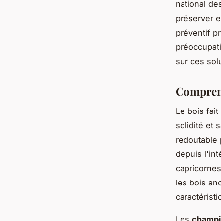
national de
préserver e
préventif p
préoccupati
sur ces sol
Comprend
Le bois fai
solidité et 
redoutable 
depuis l'int
capricornes
les bois anc
caractérist
Les
champi