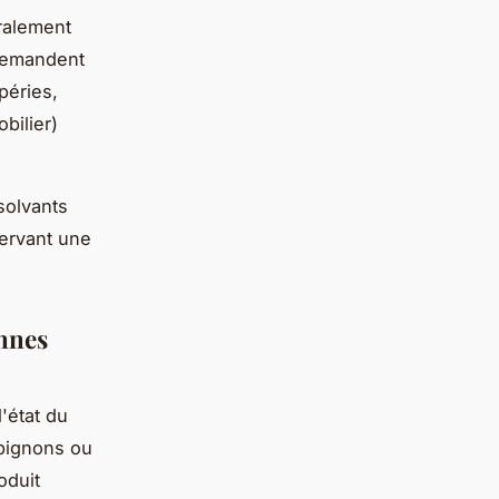
ralement
 demandent
péries,
bilier)
solvants
servant une
onnes
'état du
pignons ou
oduit