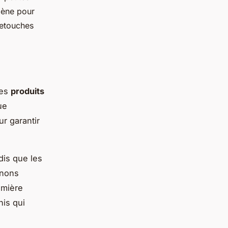
gène pour
retouches
des
produits
ue
r garantir
dis que les
gnons
emière
nis qui