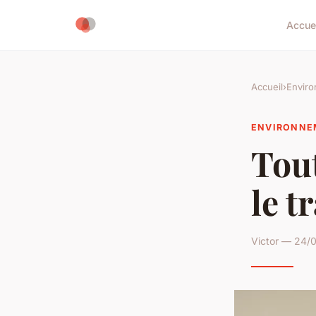
Accue
Accueil
›
Envir
ENVIRONNE
Tout
le t
Victor — 24/0