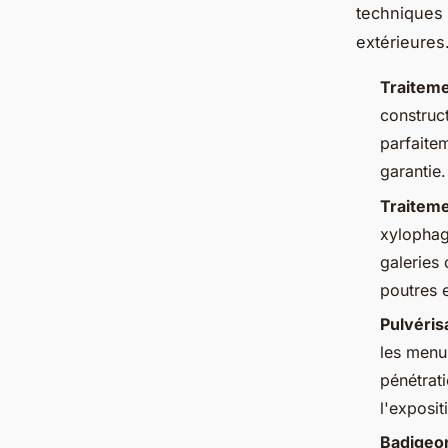
techniques 
extérieures
Traiteme
construc
parfaitem
garantie.
Traiteme
xylophage
galeries 
poutres e
Pulvéris
les menu
pénétrat
l'exposit
Badigeo