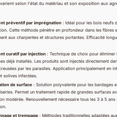
varient selon l'état du matériau et son exposition aux ag
.
nt préventif par imprégnation
: Idéal pour les bois neufs d
tion. Cette méthode pénètre en profondeur dans les fibres e
ent aux charpentes et structures portantes. Efficacité long
nt curatif par injection
: Technique de choix pour éliminer 
s déjà installés. Les produits sont injectés directement dan
creusées par les parasites. Application principalement en int
t solives infectées.
ation de surface
: Solution polyvalente pour les bardages ex
iseries. Permet un traitement rapide de grandes surfaces a
ion modérée. Renouvellement nécessaire tous les 3 à 5 ans 
ion.
nnage et trempage
: Méthodes traditionnelles adaptées aux