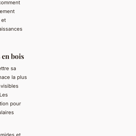
, comment
itement
et
aissances
 en bois
ttre sa
ace la plus
visibles
 Les
tion pour
ulaires
mides et