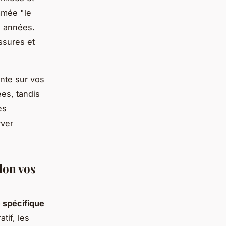
mmée "le
s années.
ssures et
nte sur vos
es, tandis
es
rver
lon vos
 spécifique
tif, les