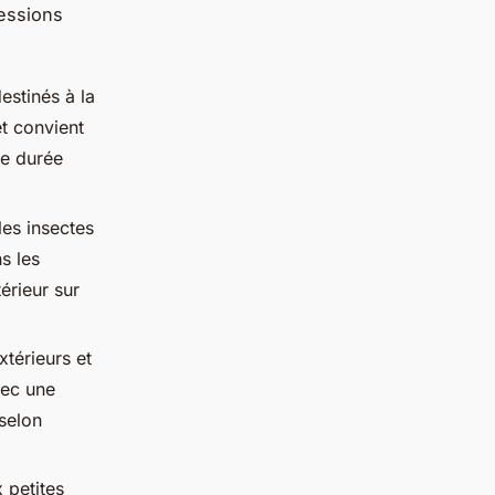
ressions
estinés à la
t convient
ue durée
les insectes
s les
érieur sur
térieurs et
vec une
selon
 petites