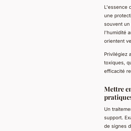
L'essence d
une protect
souvent un 
l'humidité 
orientent v
Privilégiez
toxiques, q
efficacité 
Mettre e
pratique
Un traitem
support. E
de signes d