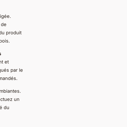
igée.
 de
du produit
bois.
s
t et
ués par le
mmandés.
ambiantes.
fectuez un
té du