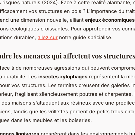
s risques naturels (2024). Face à cette réalité alarmante
fficacement vos structures en bois ? L'importance du tra
rend une dimension nouvelle, alliant
enjeux économiques
ons écologiques croissantes. Pour approfondir vos conn
utions durables,
allez sur
notre guide spécialisé.
re les menaces qui affectent vos structures
t face à de nombreuses agressions qui peuvent comprome
sa durabilité. Les
insectes xylophages
représentent la men
pour vos structures. Les termites creusent des galeries in
érieur, fragilisant silencieusement poutres et charpentes.
 des maisons s'attaquent aux résineux avec une prédilec
iens, tandis que les vrillettes percent de petits trous circ
iques dans les meubles et les boiseries.
gnons lignivores
prospèrent dans les environnements hu