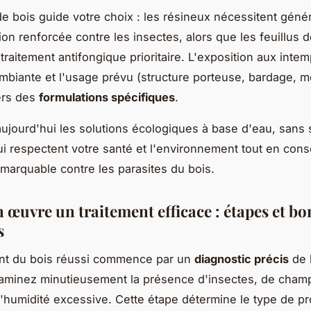
e bois guide votre choix : les résineux nécessitent géné
ion renforcée contre les insectes, alors que les feuillus
traitement antifongique prioritaire. L'exposition aux intem
ambiante et l'usage prévu (structure porteuse, bardage, mo
ers des
formulations spécifiques
.
 aujourd'hui les solutions écologiques à base d'eau, sans 
ui respectent votre santé et l'environnement tout en con
remarquable contre les parasites du bois.
n œuvre un traitement efficace : étapes et b
s
ent du bois réussi commence par un
diagnostic précis
de l
xaminez minutieusement la présence d'insectes, de cham
'humidité excessive. Cette étape détermine le type de pr