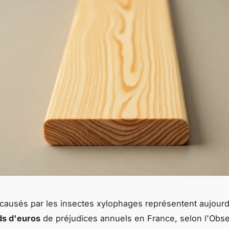
causés par les insectes xylophages représentent aujourd
rds d'euros
de préjudices annuels en France, selon l'Obse