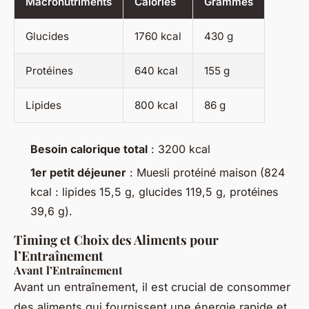
Macronutriments
Calories
Grammes
Glucides
1760 kcal
430 g
Protéines
640 kcal
155 g
Lipides
800 kcal
86 g
Besoin calorique total
: 3200 kcal
1er petit déjeuner
: Muesli protéiné maison (824
kcal : lipides 15,5 g, glucides 119,5 g, protéines
39,6 g).
Timing et Choix des Aliments pour
l’Entraînement
Avant l’Entraînement
Avant un entraînement, il est crucial de consommer
des aliments qui fournissent une énergie rapide et